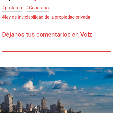
#
protesta
#
Congreso
#
ley de inviolabilidad de la propiedad privada
Déjanos tus comentarios en Voiz