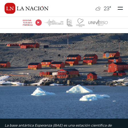
23
°
ESCUCHÁ
TU RADIO
PREFERIDA
La base antártica Esperanza (BAE) es una estación científica de