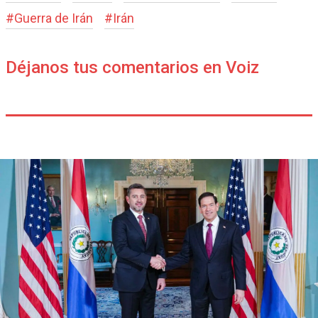
#
Guerra de Irán
#
Irán
Déjanos tus comentarios en Voiz