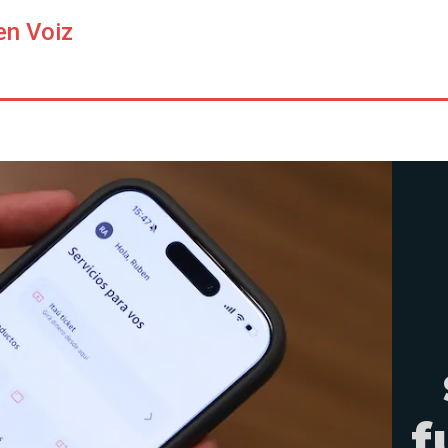
en Voiz
f