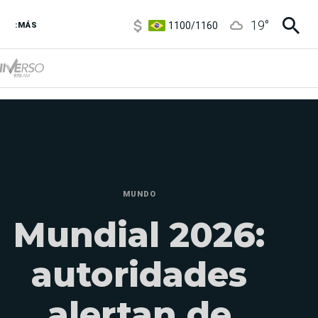
1100
/
1160
19
°
:MÁS
3,8
/
4
6850
/
7200
5900
/
5960
MUNDO
Mundial 2026:
autoridades
alertan de