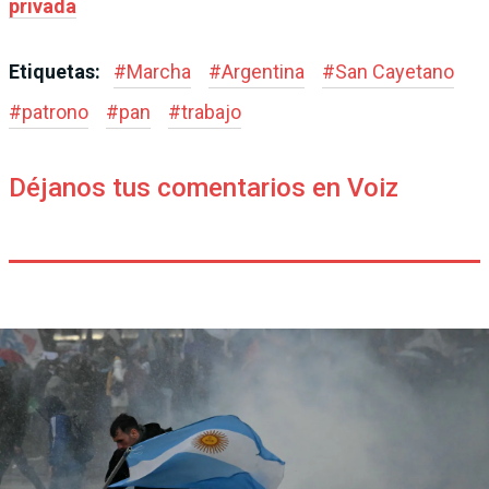
privada
Etiquetas:
#
Marcha
#
Argentina
#
San Cayetano
#
patrono
#
pan
#
trabajo
Déjanos tus comentarios en Voiz