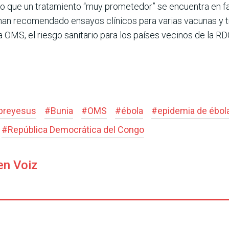
o que un tratamiento “muy prometedor” se encuentra en fa
 han recomendado ensayos clínicos para varias vacunas y 
 OMS, el riesgo sanitario para los países vecinos de la RD
breyesus
#
Bunia
#
OMS
#
ébola
#
epidemia de ébol
#
República Democrática del Congo
en Voiz