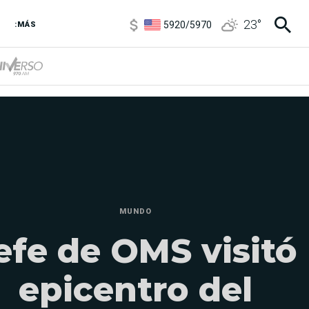
5920
/
5970
23
°
:MÁS
1120
/
1160
3,6
/
3,9
6850
/
7200
5920
/
5970
MUNDO
efe de OMS visitó
epicentro del