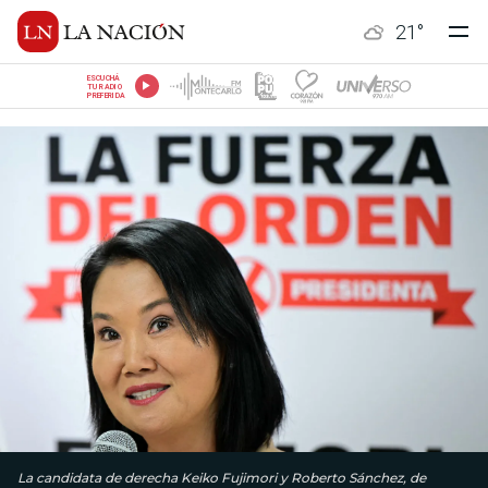
21
°
ESCUCHÁ
TU RADIO
PREFERIDA
La candidata de derecha Keiko Fujimori y Roberto Sánchez, de