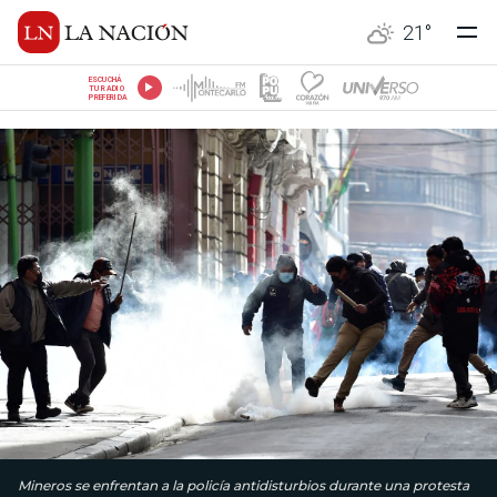
21
°
ESCUCHÁ
TU RADIO
PREFERIDA
Mineros se enfrentan a la policía antidisturbios durante una protesta