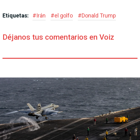
Etiquetas:
#
Irán
#
el golfo
#
Donald Trump
Déjanos tus comentarios en Voiz