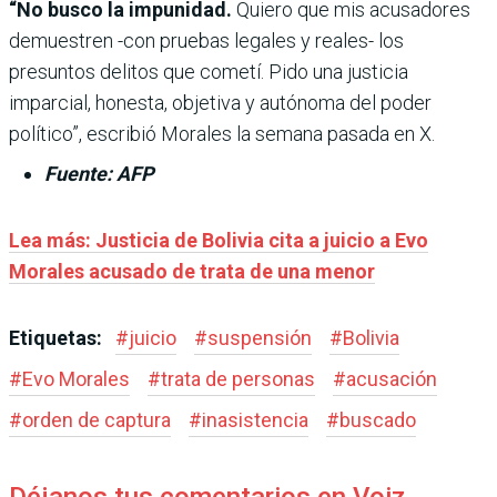
“No busco la impunidad.
Quiero que mis acusadores
demuestren -con pruebas legales y reales- los
presuntos delitos que cometí. Pido una justicia
imparcial, honesta, objetiva y autónoma del poder
político”, escribió Morales la semana pasada en X.
Fuente: AFP
Lea más: Justicia de Bolivia cita a juicio a Evo
Morales acusado de trata de una menor
Etiquetas:
#
juicio
#
suspensión
#
Bolivia
#
Evo Morales
#
trata de personas
#
acusación
#
orden de captura
#
inasistencia
#
buscado
Déjanos tus comentarios en Voiz