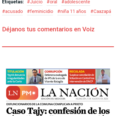
Etiquetas:
#
Juicio
#
oral
#
adolescente
#
acusado
#
feminicidio
#
niña 11 años
#
Caazapá
Déjanos tus comentarios en Voiz