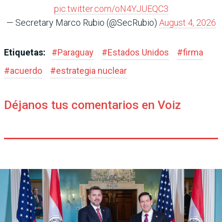
pic.twitter.com/oN4YJUEQC3
— Secretary Marco Rubio (@SecRubio)
August 4, 2026
Etiquetas:
#
Paraguay
#
Estados Unidos
#
firma
#
acuerdo
#
estrategia nuclear
Déjanos tus comentarios en Voiz