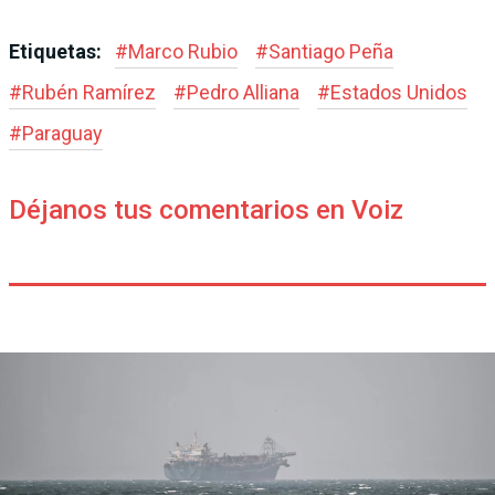
Etiquetas:
#
Marco Rubio
#
Santiago Peña
#
Rubén Ramírez
#
Pedro Alliana
#
Estados Unidos
#
Paraguay
Déjanos tus comentarios en Voiz