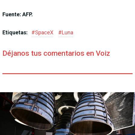
Fuente: AFP.
Etiquetas:
#
SpaceX
#
Luna
Déjanos tus comentarios en Voiz