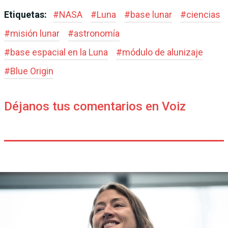
Etiquetas:
#
NASA
#
Luna
#
base lunar
#
ciencias
#
misión lunar
#
astronomía
#
base espacial en la Luna
#
módulo de alunizaje
#
Blue Origin
Déjanos tus comentarios en Voiz