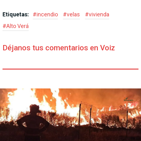
Etiquetas:
#
incendio
#
velas
#
vivienda
#
Alto Verá
Déjanos tus comentarios en Voiz