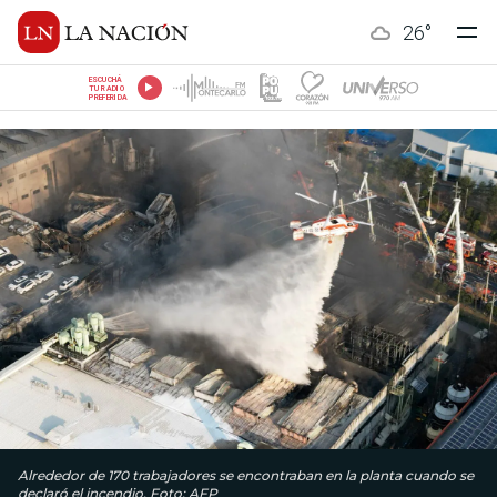
26
°
ESCUCHÁ
TU RADIO
PREFERIDA
Alrededor de 170 trabajadores se encontraban en la planta cuando se
declaró el incendio. Foto: AFP