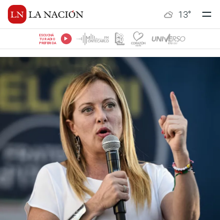
13
°
ESCUCHÁ
TU RADIO
PREFERIDA