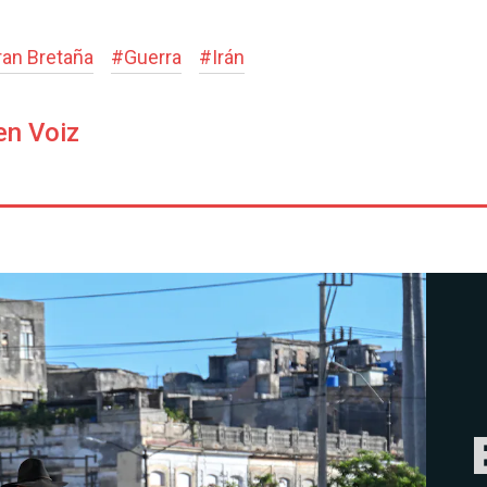
ran Bretaña
#
Guerra
#
Irán
en Voiz