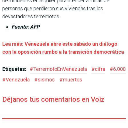
de inmuebles en alquiler para atender a millas de
personas que perdieron sus viviendas tras los
devastadores terremotos.
Fuente: AFP
Lea más:
Venezuela abre este sábado un diálogo
con la oposición rumbo a la transición democrática
Etiquetas:
#
TerremotoEnVenezuela
#
cifra
#
6.000
#
Venezuela
#
sismos
#
muertos
Déjanos tus comentarios en Voiz