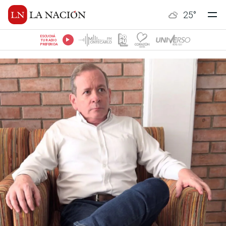
25
°
ESCUCHÁ
TU RADIO
PREFERIDA