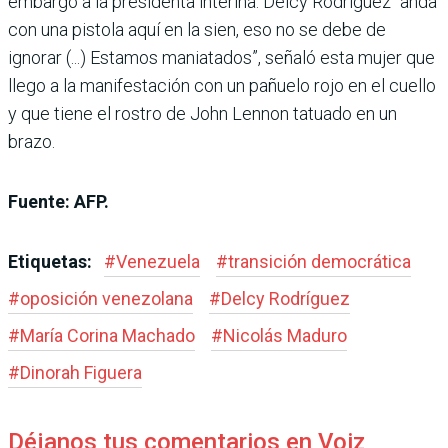
embargo a la presidenta interina. Delcy Rodríguez “anda
con una pistola aquí en la sien, eso no se debe de
ignorar (...) Estamos maniatados”, señaló esta mujer que
llego a la manifestación con un pañuelo rojo en el cuello
y que tiene el rostro de John Lennon tatuado en un
brazo.
Fuente: AFP.
Etiquetas:
#
Venezuela
#
transición democrática
#
oposición venezolana
#
Delcy Rodríguez
#
María Corina Machado
#
Nicolás Maduro
#
Dinorah Figuera
Déjanos tus comentarios en Voiz