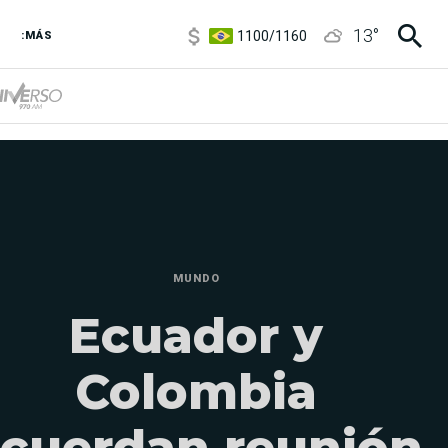
1100
/
1160
13
°
:MÁS
3,8
/
4
6850
/
7200
5900
/
5960
MUNDO
Ecuador y
Colombia
cuerdan reunión