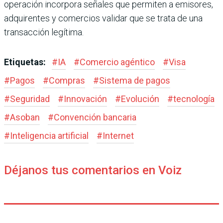
operación incorpora señales que permiten a emisores,
adquirentes y comercios validar que se trata de una
transacción legítima.
Etiquetas:
#
IA
#
Comercio agéntico
#
Visa
#
Pagos
#
Compras
#
Sistema de pagos
#
Seguridad
#
Innovación
#
Evolución
#
tecnología
#
Asoban
#
Convención bancaria
#
Inteligencia artificial
#
Internet
Déjanos tus comentarios en Voiz