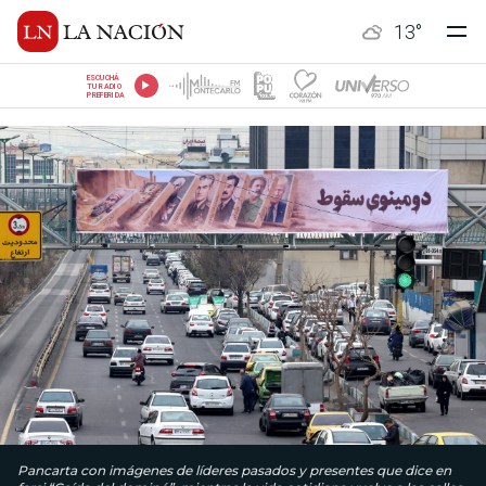
13
°
ESCUCHÁ
TU RADIO
PREFERIDA
Pancarta con imágenes de líderes pasados ​​y presentes que dice en