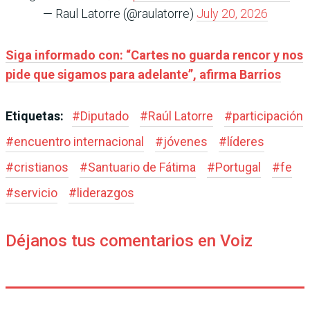
— Raul Latorre (@raulatorre)
July 20, 2026
Siga informado con: “Cartes no guarda rencor y nos
pide que sigamos para adelante”, afirma Barrios
Etiquetas:
#
Diputado
#
Raúl Latorre
#
participación
#
encuentro internacional
#
jóvenes
#
líderes
#
cristianos
#
Santuario de Fátima
#
Portugal
#
fe
#
servicio
#
liderazgos
Déjanos tus comentarios en Voiz