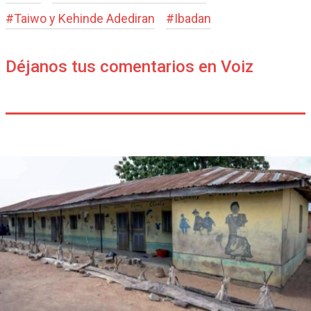
#
Taiwo y Kehinde Adediran
#
Ibadan
Déjanos tus comentarios en Voiz