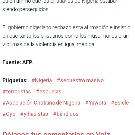
quien afirmó que los cristianos de Nigeria estaban
siendo perseguidos.
El gobierno nigeriano rechazó esta afirmación e insistió
en que tanto los cristianos como los musulmanes eran
víctimas de la violencia en igual medida.
Fuente: AFP.
Etiquetas:
#
Nigeria
#
secuestro masivo
#
terroristas
#
escuelas
#
Asociación Cristiana de Nigeria
#
Yawota
#
Esiele
#
Oyo
#
yihadistas
#
bandidos
Déjanos tus comentarios en Voiz