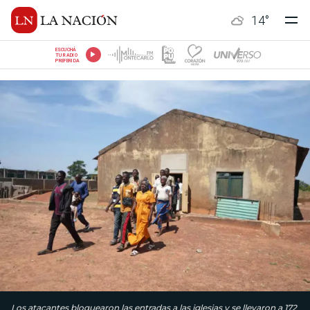
14
°
ESCUCHÁ
TU RADIO
PREFERIDA
Los atacantes bloquearon las entradas a las iglesias y se llevaron a 172