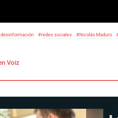
#
desinformación
#
redes sociales
#
Nicolás Maduro
en Voiz