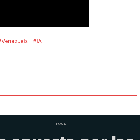
#
Venezuela
#
IA
FOCO