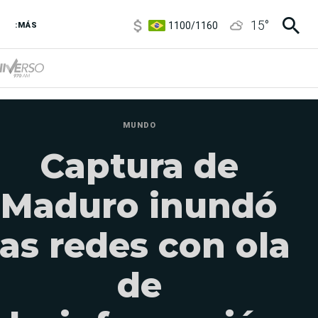
1100
/
1160
15
°
3,8
/
4
:MÁS
6850
/
7200
5900
/
5960
MUNDO
Captura de
Maduro inundó
las redes con ola
de