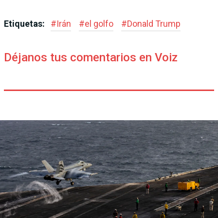
Etiquetas:
#
Irán
#
el golfo
#
Donald Trump
Déjanos tus comentarios en Voiz