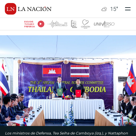
15
°
ESCUCHÁ
TU RADIO
PREFERIDA
Los ministros de Defensa, Tea Seiha de Camboya (izq.), y Nattaphon