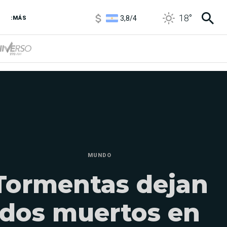
1100
/
1160
18
°
3,8
/
4
:MÁS
6850
/
7200
5900
/
5960
MUNDO
Tormentas dejan
dos muertos en