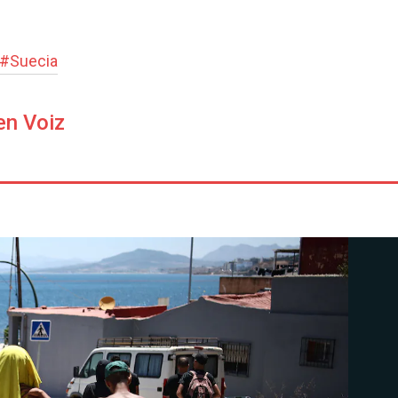
#
Suecia
en Voiz