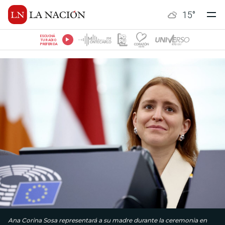
15
°
ESCUCHÁ
TU RADIO
PREFERIDA
Ana Corina Sosa representará a su madre durante la ceremonia en