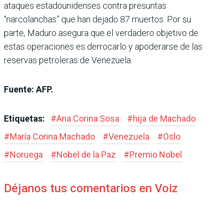
ataques estadounidenses contra presuntas
“narcolanchas” que han dejado 87 muertos. Por su
parte, Maduro asegura que el verdadero objetivo de
estas operaciones es derrocarlo y apoderarse de las
reservas petroleras de Venezuela.
Fuente: AFP.
Etiquetas:
#
Ana Corina Sosa
#
hija de Machado
#
María Corina Machado
#
Venezuela
#
Oslo
#
Noruega
#
Nobel de la Paz
#
Premio Nobel
Déjanos tus comentarios en Voiz