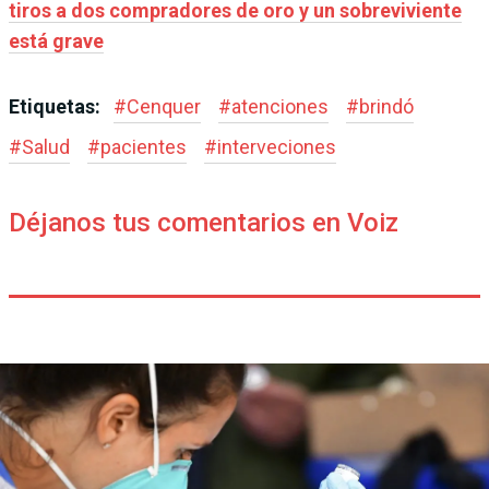
tiros a dos compradores de oro y un sobreviviente
está grave
Etiquetas:
#
Cenquer
#
atenciones
#
brindó
#
Salud
#
pacientes
#
interveciones
Déjanos tus comentarios en Voiz