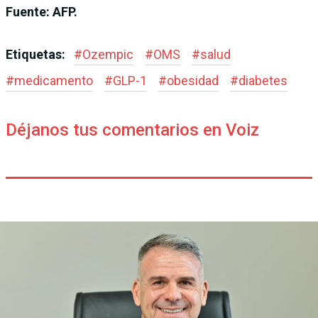
Fuente: AFP.
Etiquetas:
#
Ozempic
#
OMS
#
salud
#
medicamento
#
GLP-1
#
obesidad
#
diabetes
Déjanos tus comentarios en Voiz