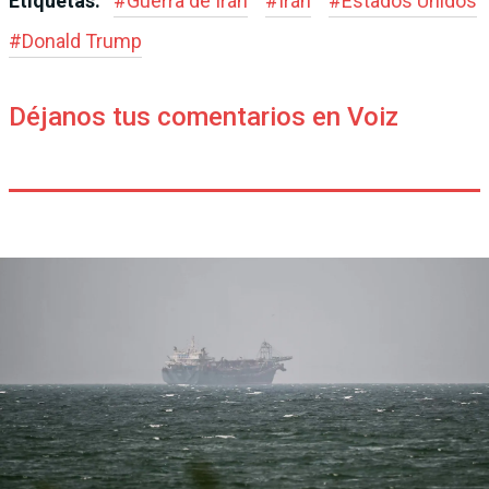
Etiquetas:
#
Guerra de Irán
#
Irán
#
Estados Unidos
#
Donald Trump
Déjanos tus comentarios en Voiz