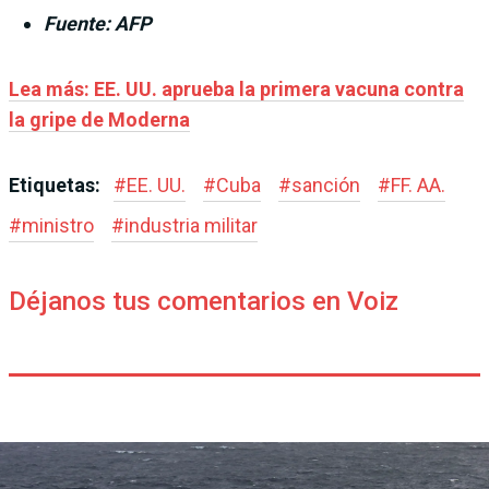
Fuente: AFP
Lea más: EE. UU. aprueba la primera vacuna contra
la gripe de Moderna
Etiquetas:
#
EE. UU.
#
Cuba
#
sanción
#
FF. AA.
#
ministro
#
industria militar
Déjanos tus comentarios en Voiz