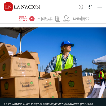
15
°
ESCUCHÁ
TU RADIO
PREFERIDA
La voluntaria Nikki Wagner llena cajas con productos gratuitos