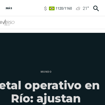
1120
/
1160
21
°
:MÁS
3,6
/
3,9
6850
/
7200
5920
/
5970
MUNDO
etal operativo en
Río: ajustan