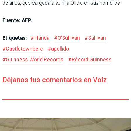
35 años, que cargaba a su hija Olivia en sus hombros.
Fuente: AFP.
Etiquetas:
#
Irlanda
#
O’Sullivan
#
Sullivan
#
Castletownbere
#
apellido
#
Guinness World Records
#
Récord Guinness
Déjanos tus comentarios en Voiz