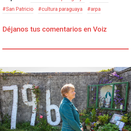
#
San Patricio
#
cultura paraguaya
#
arpa
Déjanos tus comentarios en Voiz