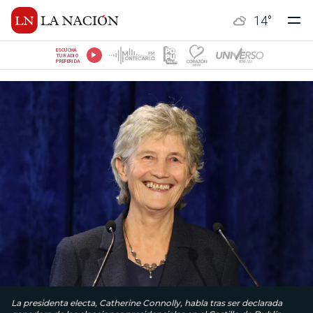
14
°
ESCUCHÁ
TU RADIO
PREFERIDA
La presidenta electa, Catherine Connolly, habla tras ser declarada