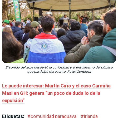
El sonido del arpa despertó la curiosidad y el entusiasmo del público
que participó del evento. Foto: Gentileza
Le puede interesar:
Martín Cirio y el caso Carmiña
Masi en GH: genera “un poco de duda lo de la
expulsión”
Etiquetas:
#
comunidad paraguaya
#
Irlanda