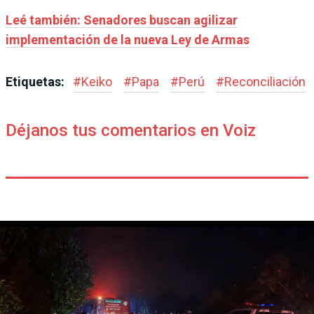
Leé también: Senadores buscan agilizar
implementación de la nueva Ley de Armas
Etiquetas:
#
Keiko
#
Papa
#
Perú
#
Reconciliación
Déjanos tus comentarios en Voiz