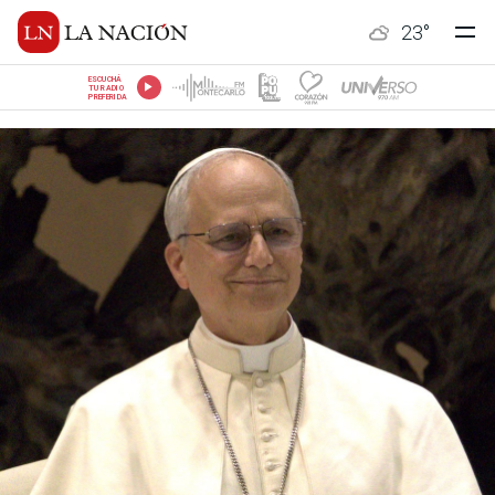
23
°
ESCUCHÁ
TU RADIO
PREFERIDA