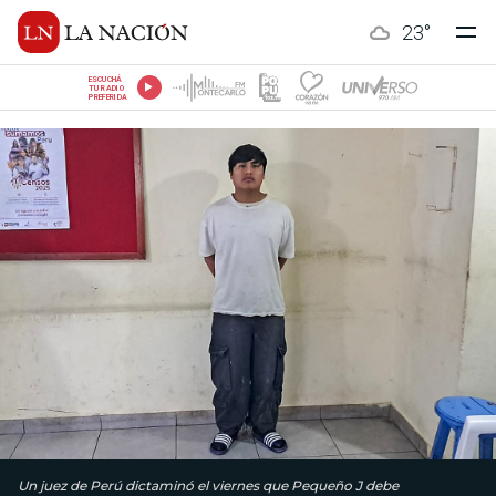
23
°
ESCUCHÁ
TU RADIO
PREFERIDA
Un juez de Perú dictaminó el viernes que Pequeño J debe