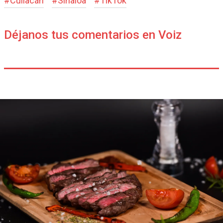
#
Culiacán
#
Sinaloa
#
TikTok
Déjanos tus comentarios en Voiz