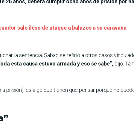
de 26 años, deberá cumplir ocho años de prisión por ha
uador sale ileso de ataque a balazos a su caravana
char la sentencia, Sabag se refirió a otros casos vinculado
“Toda esta causa estuvo armada y eso se sabe”,
dijo. Ta
 a prisión), es algo que tienen que pensar porque no puede p
a”