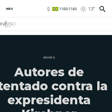
1100
/
1160
13
°
:MÁS
3,8
/
4
6850
/
7200
5900
/
5960
MUNDO
Autores de
tentado contra la
expresidenta