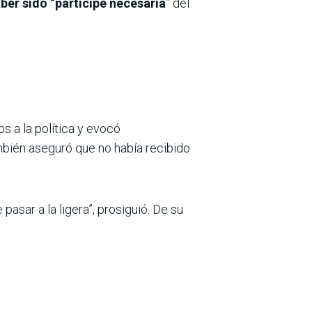
ber sido “participe necesaria
” del
s a la política y evocó
mbién aseguró que no había recibido
asar a la ligera”, prosiguió. De su