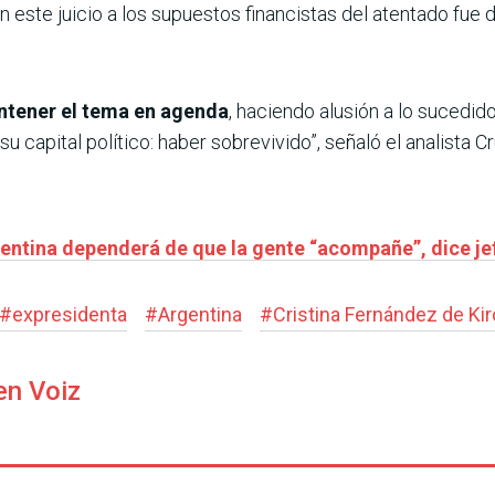
en este juicio a los supuestos financistas del atentado fu
antener el tema en agenda
, haciendo alusión a lo sucedid
su capital político: haber sobrevivido”, señaló el analista Cr
entina dependerá de que la gente “acompañe”, dice je
#
expresidenta
#
Argentina
#
Cristina Fernández de Ki
en Voiz