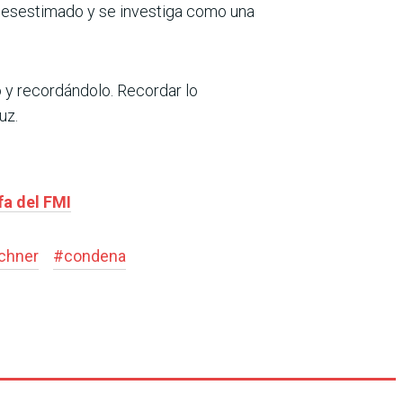
e desestimado y se investiga como una
o y recordándolo. Recordar lo
uz.
fa del FMI
rchner
#
condena