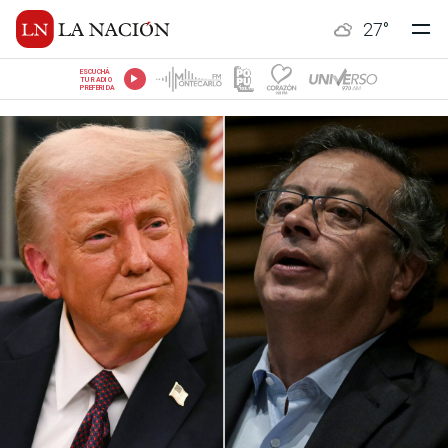
27
°
ESCUCHÁ
TU RADIO
PREFERIDA