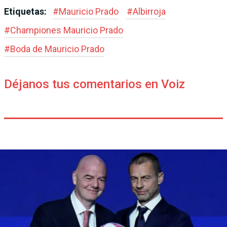
Etiquetas:
#
Mauricio Prado
#
Albirroja
#
Championes Mauricio Prado
#
Boda de Mauricio Prado
Déjanos tus comentarios en Voiz