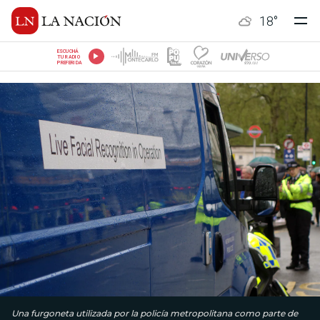
18
°
ESCUCHÁ
TU RADIO
PREFERIDA
Una furgoneta utilizada por la policía metropolitana como parte de