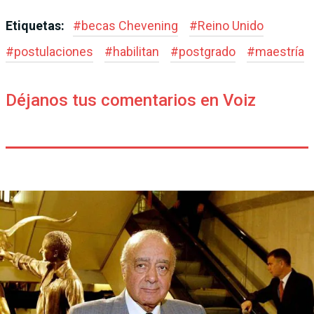
Etiquetas:
#
becas Chevening
#
Reino Unido
#
postulaciones
#
habilitan
#
postgrado
#
maestría
Déjanos tus comentarios en Voiz