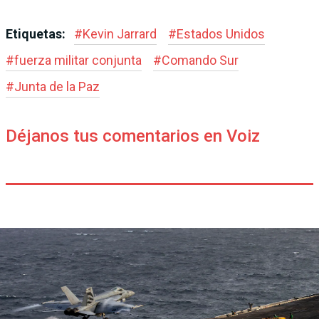
Etiquetas:
#
Kevin Jarrard
#
Estados Unidos
#
fuerza militar conjunta
#
Comando Sur
#
Junta de la Paz
Déjanos tus comentarios en Voiz