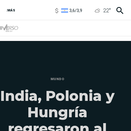
3,6
/
3,9
22
°
6850
/
7200
:MÁS
5920
/
5970
MUNDO
India, Polonia y
Hungría
regresaron al