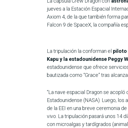
La cápsula Crew Dragon con
astron
jueves a la Estación Espacial Interna
Axiom 4, de la que también forma pa
Falcon 9 de SpaceX, la compañía esp
La tripulación la conforman el
piloto
Kapu y la estadounidense Peggy W
estadounidense que ofrece servicios 
bautizada como “Grace” tras alcanzar 
“La nave espacial Dragon se acopló 
Estadounidense (NASA). Luego, los ast
de la EEI en una breve ceremonia de 
vivo. La tripulación pasará unos 14 
con microalgas y tardígrados (anim