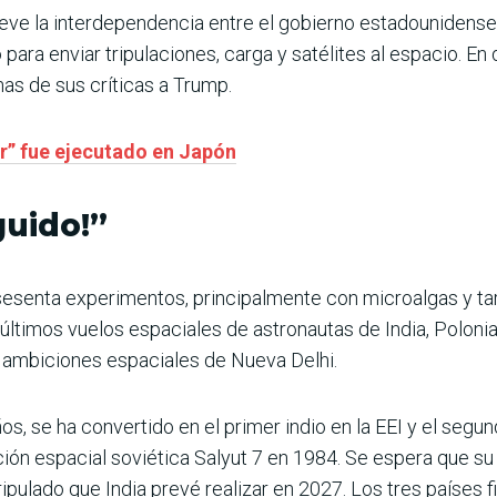
ieve la interdependencia entre el gobierno estadounidense 
ara enviar tripulaciones, carga y satélites al espacio. En
nas de sus críticas a Trump.
er” fue ejecutado en Japón
uido!”
 sesenta experimentos, principalmente con microalgas y t
ltimos vuelos espaciales de astronautas de India, Poloni
s ambiciones espaciales de Nueva Delhi.
os, se ha convertido en el primer indio en la EEI y el segu
ción espacial soviética Salyut 7 en 1984. Se espera que su
ripulado que India prevé realizar en 2027. Los tres países f