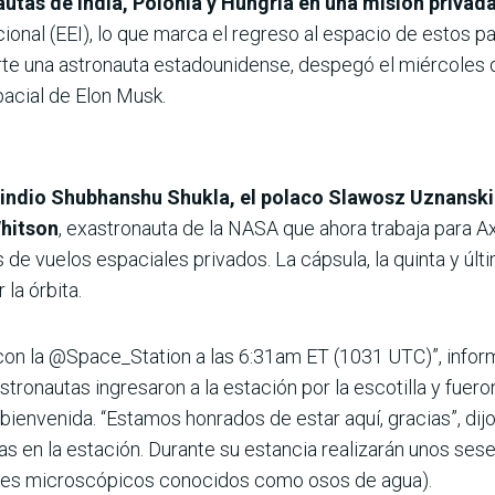
autas de India, Polonia y Hungría en una misión priva
cional (EEI), lo que marca el regreso al espacio de estos p
rte una astronauta estadounidense, despegó el miércoles 
acial de Elon Musk.
 indio Shubhanshu Shukla, el polaco Slawosz Uznanski
hitson
, exastronauta de la NASA que ahora trabaja para 
de vuelos espaciales privados. La cápsula, la quinta y últ
la órbita.
con la @Space_Station a las 6:31am ET (1031 UTC)”, infor
ronautas ingresaron a la estación por la escotilla y fueron
bienvenida. “Estamos honrados de estar aquí, gracias”, dij
días en la estación. Durante su estancia realizarán unos se
ales microscópicos conocidos como osos de agua).