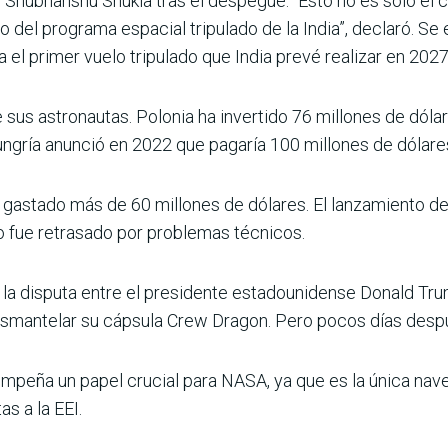
ó Shubhanshu Shukla tras el despegue. “Esto no es sólo el 
o del programa espacial tripulado de la India”, declaró. Se 
el primer vuelo tripulado que India prevé realizar en 2027
e sus astronautas. Polonia ha invertido 76 millones de dólar
ngría anunció en 2022 que pagaría 100 millones de dólares
 gastado más de 60 millones de dólares. El lanzamiento de
ro fue retrasado por problemas técnicos.
 la disputa entre el presidente estadounidense Donald Tru
mantelar su cápsula Crew Dragon. Pero pocos días desp
sempeña un papel crucial para NASA, ya que es la única na
s a la EEI.