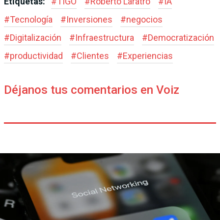
Etiquetas:
#
TIGO
#
Roberto Laratro
#
IA
#
Tecnología
#
Inversiones
#
negocios
#
Digitalización
#
Infraestructura
#
Democratización
#
productividad
#
Clientes
#
Experiencias
Déjanos tus comentarios en Voiz