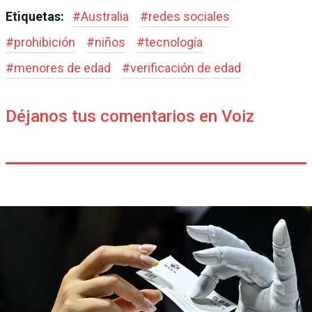
Etiquetas:
#
Australia
#
redes sociales
#
prohibición
#
niños
#
tecnología
#
menores de edad
#
verificación de edad
Déjanos tus comentarios en Voiz