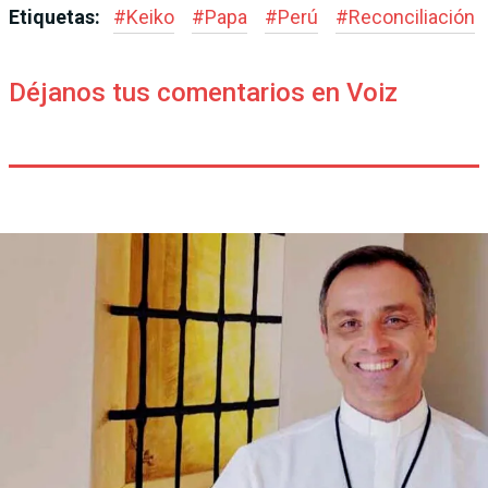
Etiquetas:
#
Keiko
#
Papa
#
Perú
#
Reconciliación
Déjanos tus comentarios en Voiz