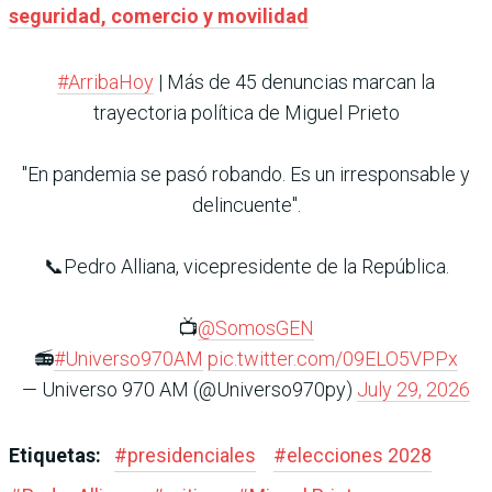
seguridad, comercio y movilidad
#ArribaHoy
| Más de 45 denuncias marcan la
trayectoria política de Miguel Prieto
"En pandemia se pasó robando. Es un irresponsable y
delincuente".
📞Pedro Alliana, vicepresidente de la República.
📺
@SomosGEN
📻
#Universo970AM
pic.twitter.com/09ELO5VPPx
— Universo 970 AM (@Universo970py)
July 29, 2026
Etiquetas:
#
presidenciales
#
elecciones 2028