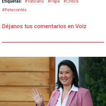
Etiquetas:
#
Vaticano
#
Papa
#
Critica
#
Petecontés
Déjanos tus comentarios en Voiz