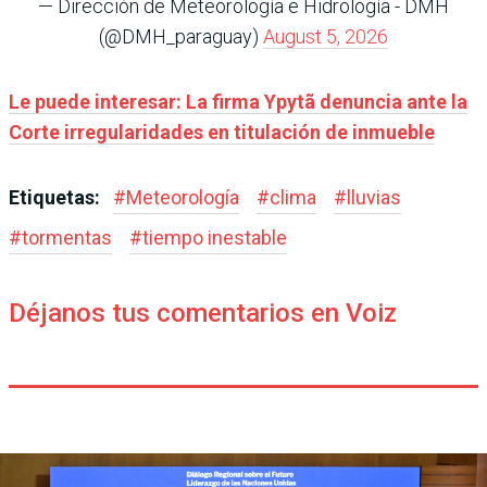
— Dirección de Meteorología e Hidrología - DMH
(@DMH_paraguay)
August 5, 2026
Le puede interesar:
La firma Ypytã denuncia ante la
Corte irregularidades en titulación de inmueble
Etiquetas:
#
Meteorología
#
clima
#
lluvias
#
tormentas
#
tiempo inestable
Déjanos tus comentarios en Voiz