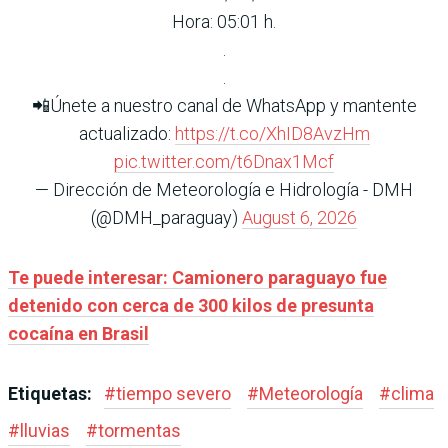
Hora: 05:01 h.
.
.
📲Únete a nuestro canal de WhatsApp y mantente
actualizado:
https://t.co/XhID8AvzHm
pic.twitter.com/t6Dnax1Mcf
— Dirección de Meteorología e Hidrología - DMH
(@DMH_paraguay)
August 6, 2026
Te puede interesar:
Camionero paraguayo fue
detenido con cerca de 300 kilos de presunta
cocaína en Brasil
Etiquetas:
#
tiempo severo
#
Meteorología
#
clima
#
lluvias
#
tormentas