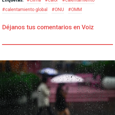
#
calentamiento global
#
ONU
#
OMM
Déjanos tus comentarios en Voiz