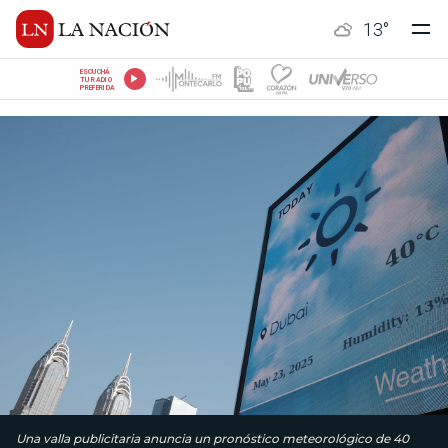
13
°
ESCUCHÁ
TU RADIO
PREFERIDA
Una valla publicitaria anuncia un pronóstico meteorológico de 40