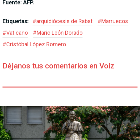
Fuente: AFP.
Etiquetas:
#
arquidiócesis de Rabat
#
Marruecos
#
Vaticano
#
Mario León Dorado
#
Cristóbal López Romero
Déjanos tus comentarios en Voiz