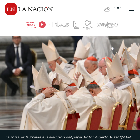
15
°
ESCUCHÁ
TU RADIO
PREFERIDA
La misa es la previa a la elección del papa. Foto: Alberto Pizzoli/AFP.