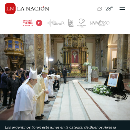
28
°
ESCUCHÁ
TU RADIO
PREFERIDA
Los argentinos lloran este lunes en la catedral de Buenos Aires la