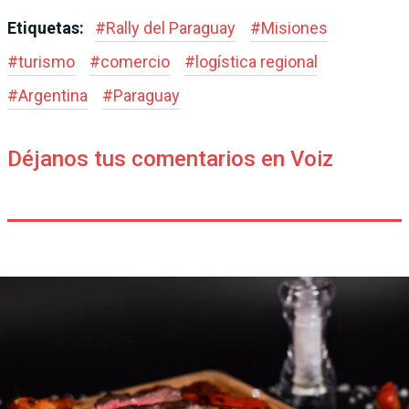
Etiquetas:
#
Rally del Paraguay
#
Misiones
#
turismo
#
comercio
#
logística regional
#
Argentina
#
Paraguay
Déjanos tus comentarios en Voiz