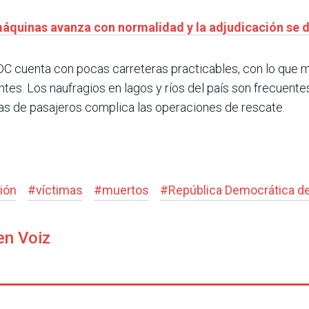
máquinas avanza con normalidad y la adjudicación se d
RDC cuenta con pocas carreteras practicables, con lo qu
entes. Los naufragios en lagos y ríos del país son frecue
tas de pasajeros complica las operaciones de rescate.
ión
#
víctimas
#
muertos
#
República Democrática d
en Voiz