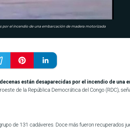
as por el incendio de una embarcación de madera motorizada
 decenas están desaparecidas por el incendio de una 
oroeste de la República Democrática del Congo (RDC), seña
 grupo de 131 cadáveres. Doce más fueron recuperados jue