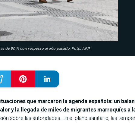
 más de 90 % con respecto al año pasado. Foto: AFP
situaciones que marcaron la agenda española: un balan
calor y la llegada de miles de migrantes marroquíes a
ón sobre las autoridades. En el plano sanitario, las tempe