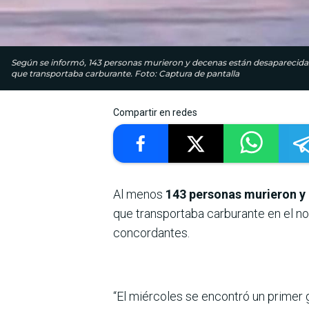
Según se informó, 143 personas murieron y decenas están desaparecid
que transportaba carburante. Foto: Captura de pantalla
Compartir en redes
Al menos
143 personas murieron y
que transportaba carburante en el n
concordantes.
“El miércoles se encontró un primer