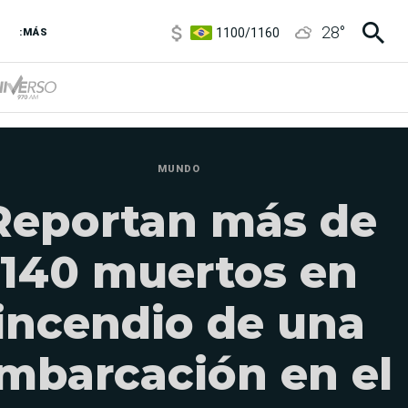
1100
/
1160
28
°
3,8
/
4
:MÁS
6850
/
7200
5900
/
5960
MUNDO
Reportan más de
140 muertos en
incendio de una
mbarcación en el