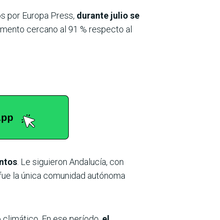
os por Europa Press,
durante julio se
remento cercano al 91 % respecto al
entos
. Le siguieron Andalucía, con
s fue la única comunidad autónoma
climático. En ese período,
el