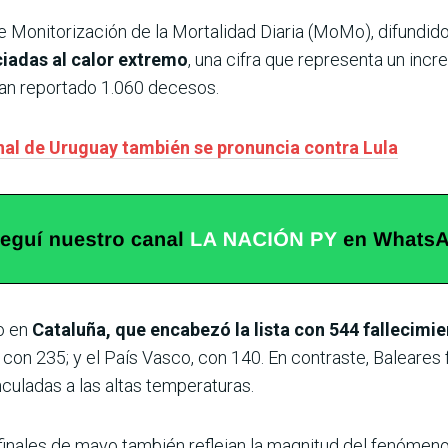
 Monitorización de la Mortalidad Diaria (MoMo), difundid
iadas al calor extremo
, una cifra que representa un inc
an reportado 1.060 decesos.
nal de Uruguay también se pronuncia contra Lula
o en
Cataluña, que encabezó la lista con 544 fallecimi
 con 235; y el País Vasco, con 140. En contraste, Baleare
nculadas a las altas temperaturas.
inales de mayo también reflejan la magnitud del fenómeno 