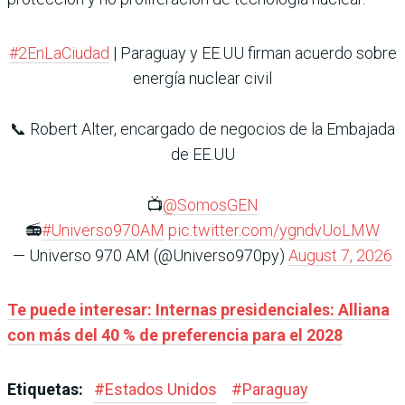
#2EnLaCiudad
| Paraguay y EE.UU firman acuerdo sobre
energía nuclear civil
📞 Robert Alter, encargado de negocios de la Embajada
de EE.UU
📺
@SomosGEN
📻
#Universo970AM
pic.twitter.com/ygndvUoLMW
— Universo 970 AM (@Universo970py)
August 7, 2026
Te puede interesar: Internas presidenciales: Alliana
con más del 40 % de preferencia para el 2028
Etiquetas:
#
Estados Unidos
#
Paraguay