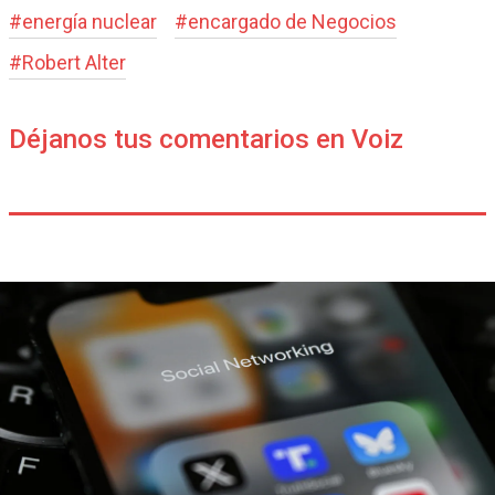
#
energía nuclear
#
encargado de Negocios
#
Robert Alter
Déjanos tus comentarios en Voiz