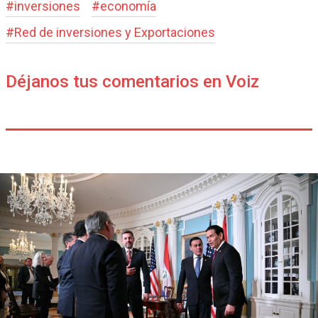
#
inversiones
#
economía
#
Red de inversiones y Exportaciones
Déjanos tus comentarios en Voiz