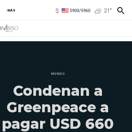
5900
/
5960
21
°
:MÁS
1100
/
1160
3,8
/
4
6850
/
7200
5900
/
5960
MUNDO
Condenan a
Greenpeace a
pagar USD 660