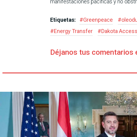
manifestaciones pacíficas y no obstru
Etiquetas:
#
Greenpeace
#
oleod
#
Energy Transfer
#
Dakota Acces
Déjanos tus comentarios 