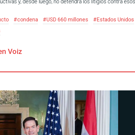
ctivas y, desde luego, no detendrá los litigios contra esos
ucto
#
condena
#
USD 660 millones
#
Estados Unidos
s
en Voiz