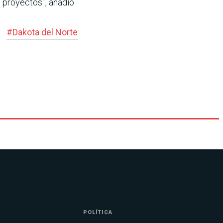
 proyectos”, añadió.
#
Dakota del Norte
POLÍTICA