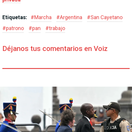
Etiquetas:
#
Marcha
#
Argentina
#
San Cayetano
#
patrono
#
pan
#
trabajo
Déjanos tus comentarios en Voiz