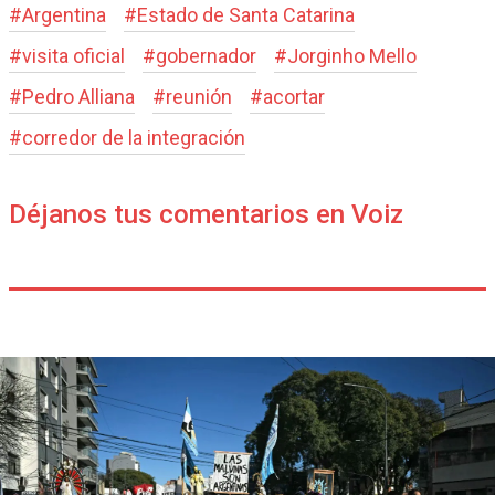
#
Argentina
#
Estado de Santa Catarina
#
visita oficial
#
gobernador
#
Jorginho Mello
#
Pedro Alliana
#
reunión
#
acortar
#
corredor de la integración
Déjanos tus comentarios en Voiz