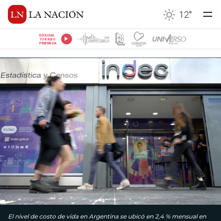
12
°
ESCUCHÁ
TU RADIO
PREFERIDA
El nivel de costo de vida en Argentina se ubicó en 2,4 % mensual en