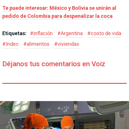
Te puede interesar: México y Bolivia se unirán al
pedido de Colombia para despenalizar la coca
Etiquetas:
#
inflación
#
Argentina
#
costo de vida
#
Indec
#
alimentos
#
viviendas
Déjanos tus comentarios en Voiz