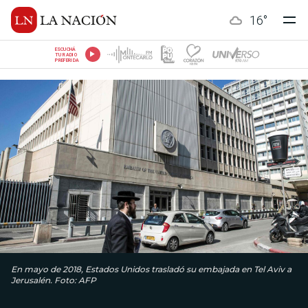
16
°
ESCUCHÁ
TU RADIO
PREFERIDA
En mayo de 2018, Estados Unidos trasladó su embajada en Tel Aviv a
Jerusalén. Foto: AFP