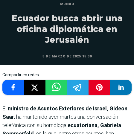
MUNDO
Ecuador busca abrir una
oficina diplomática en
Jerusalén
5 DE MARZO DE 2025 15:30
Compartir en redes
El
ministro de Asuntos Exteriores de Israel, Gideon
Saar
, ha mantenido ayer martes una conversación
telefónica con su homóloga
ecuatoriana, Gabriela
Sommerfeld
, en la que, entre otros asuntos, han