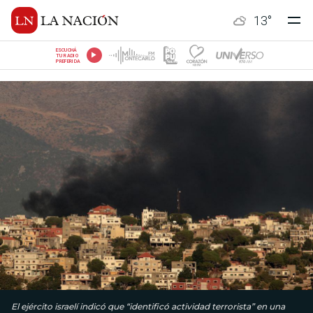
13
°
ESCUCHÁ
TU RADIO
PREFERIDA
El ejército israelí indicó que “identificó actividad terrorista” en una