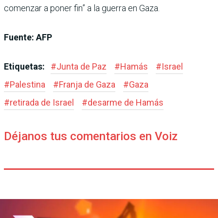
comenzar a poner fin” a la guerra en Gaza.
Fuente: AFP
Etiquetas:
#
Junta de Paz
#
Hamás
#
Israel
#
Palestina
#
Franja de Gaza
#
Gaza
#
retirada de Israel
#
desarme de Hamás
Déjanos tus comentarios en Voiz