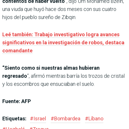
contentos de haber vuelto
”, dijo Um Mohamed Bzeih,
una viuda que huyó hace dos meses con sus cuatro
hijos del pueblo sureño de Zibqin.
Leé también: Trabajo investigativo logra avances
significativos en la investigación de robos, destaca
comandante
“Siento como si nuestras almas hubieran
regresado
”, afirmó mientras barría los trozos de cristal
y los escombros que ensuciaban el suelo.
Fuente: AFP
Etiquetas:
#
Israel
#
Bombardea
#
Líbano