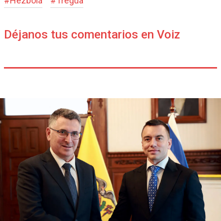
#
Hezbolá
#
Tregua
Déjanos tus comentarios en Voiz