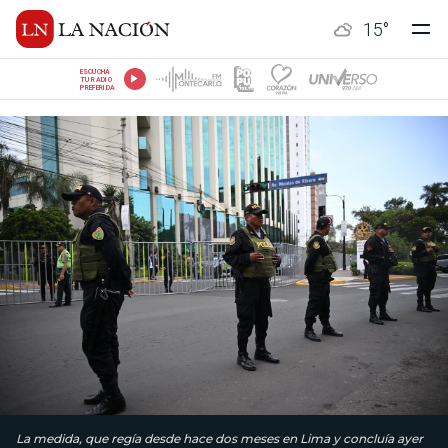
15
°
ESCUCHÁ
TU RADIO
PREFERIDA
La medida, que regía desde hace dos meses en Lima y concluía ayer