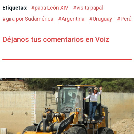
Etiquetas:
#
papa León XIV
#
visita papal
#
gira por Sudamérica
#
Argentina
#
Uruguay
#
Perú
Déjanos tus comentarios en Voiz