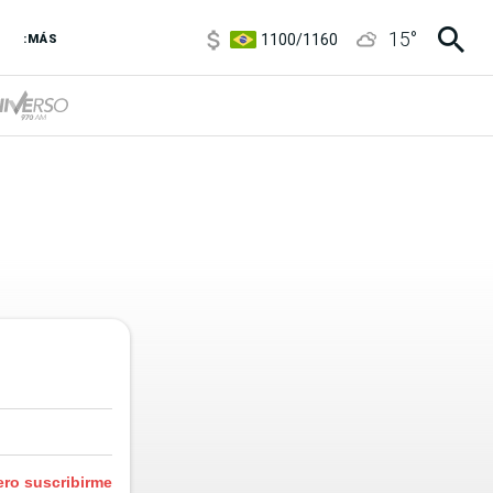
5900
/
5960
15
°
1100
/
1160
:MÁS
3,8
/
4
6850
/
7200
5900
/
5960
ero suscribirme