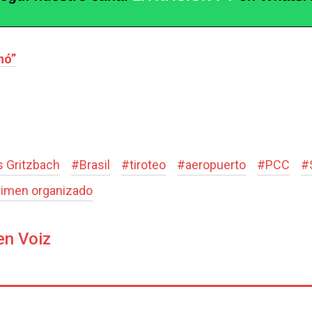
nó”
s Gritzbach
#
Brasil
#
tiroteo
#
aeropuerto
#
PCC
#
rimen organizado
en Voiz