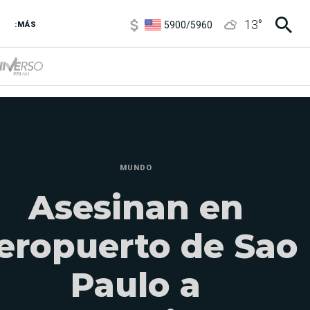
5900
/
5960
13
°
1100
/
1160
:MÁS
3,8
/
4
6850
/
7200
5900
/
5960
MUNDO
Asesinan en
eropuerto de Sao
Paulo a