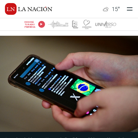
15
°
ESCUCHÁ
TU RADIO
PREFERIDA