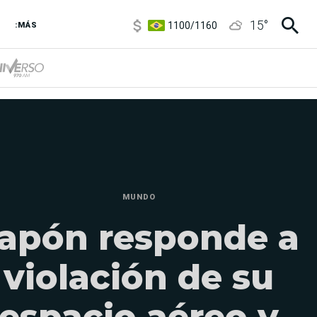
1100
/
1160
15
°
3,8
/
4
:MÁS
6850
/
7200
5900
/
5960
MUNDO
apón responde a
violación de su
espacio aéreo y