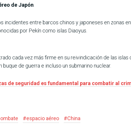
aéreo de Japón
.
s incidentes entre barcos chinos y japoneses en zonas en d
onocidas por Pekín como islas Diaoyus.
trado cada vez más firme en su reivindicación de las islas
n buque de guerra e incluso un submarino nuclear.
erzas de seguridad es fundamental para combatir al cr
combate
#
espacio aéreo
#
China